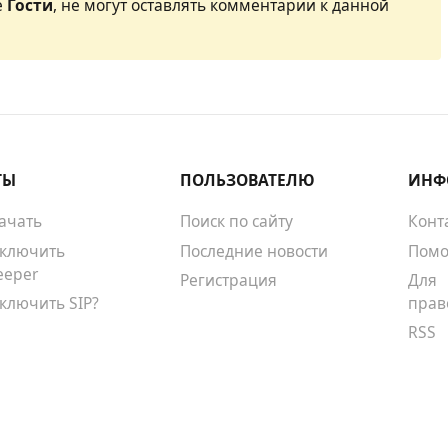
е
Гости
, не могут оставлять комментарии к данной
ТЫ
ПОЛЬЗОВАТЕЛЮ
ИНФ
качать
Поиск по сайту
Конт
тключить
Последние новости
Помо
eeper
Регистрация
Для
тключить SIP?
прав
RSS