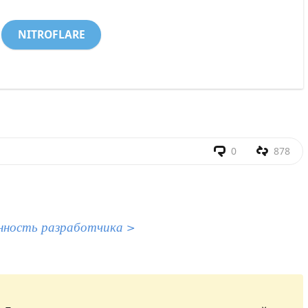
NITROFLARE
0
878
нность разработчика >