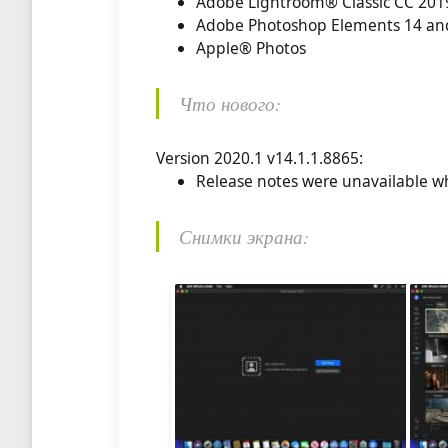
Adobe Lightroom® Classic CC 201
Adobe Photoshop Elements 14 an
Apple® Photos
Что нового:
Version 2020.1 v14.1.1.8865:
Release notes were unavailable wh
Снимки экрана: