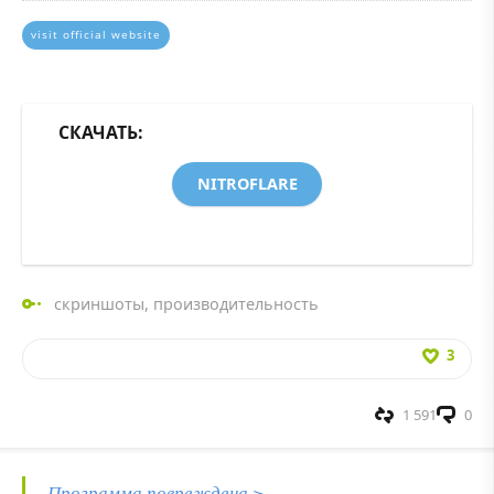
visit official website
СКАЧАТЬ:
NITROFLARE
скриншоты
,
производительность
3
1 591
0
Программа повреждена >