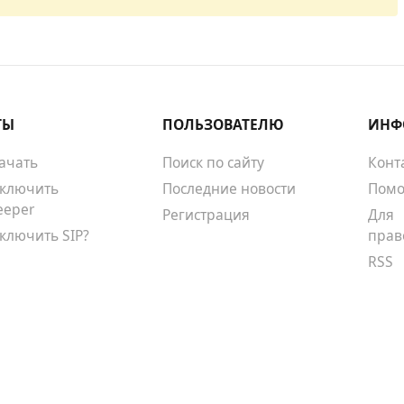
ТЫ
ПОЛЬЗОВАТЕЛЮ
ИНФ
качать
Поиск по сайту
Конт
тключить
Последние новости
Помо
eeper
Регистрация
Для
тключить SIP?
прав
RSS