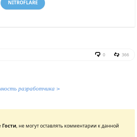
NITROFLARE
0
366
нность разработчика >
е
Гости
, не могут оставлять комментарии к данной