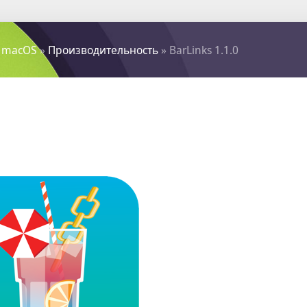
 macOS
»
Производительность
» BarLinks 1.1.0