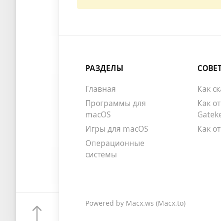
РАЗДЕЛЫ
СОВЕ
Главная
Как с
Программы для
Как о
macOS
Gatek
Игры для macOS
Как о
Операционные
системы
Powered by
Macx.ws
(Macx.to)