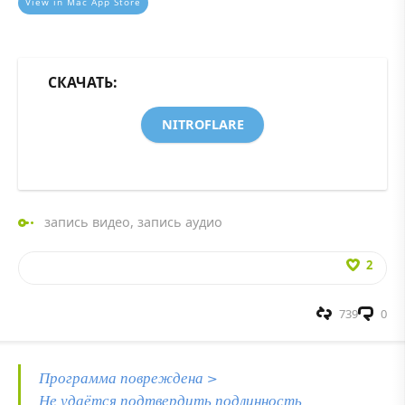
View in Mac App Store
СКАЧАТЬ:
NITROFLARE
запись видео
,
запись аудио
2
739
0
Программа повреждена >
Не удаётся подтвердить подлинность