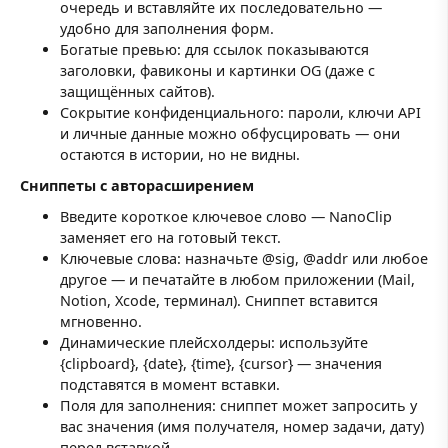
очередь и вставляйте их последовательно —
удобно для заполнения форм.
Богатые превью: для ссылок показываются
заголовки, фавиконы и картинки OG (даже с
защищённых сайтов).
Сокрытие конфиденциального: пароли, ключи API
и личные данные можно обфусцировать — они
остаются в истории, но не видны.
Сниппеты с авторасширением
Введите короткое ключевое слово — NanoClip
заменяет его на готовый текст.
Ключевые слова: назначьте @sig, @addr или любое
другое — и печатайте в любом приложении (Mail,
Notion, Xcode, терминал). Сниппет вставится
мгновенно.
Динамические плейсхолдеры: используйте
{clipboard}, {date}, {time}, {cursor} — значения
подставятся в момент вставки.
Поля для заполнения: сниппет может запросить у
вас значения (имя получателя, номер задачи, дату)
перед вставкой.