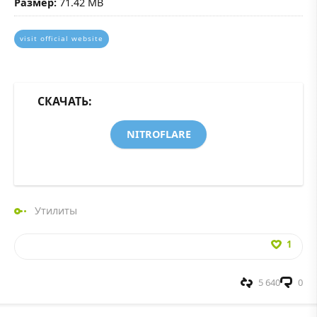
Размер:
71.42 MB
visit official website
СКАЧАТЬ:
NITROFLARE
Утилиты
1
5 640
0