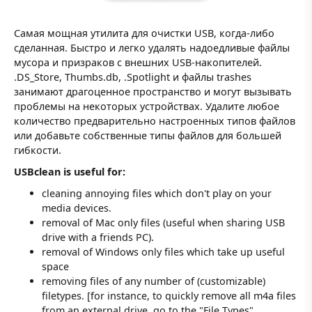
Самая мощная утилита для очистки USB, когда-либо
сделанная. Быстро и легко удалять надоедливые файлы
мусора и призраков с внешних USB-накопителей.
.DS_Store, Thumbs.db, .Spotlight и файлы trashes
занимают драгоценное пространство и могут вызывать
проблемы на некоторых устройствах. Удалите любое
количество предварительно настроенных типов файлов
или добавьте собственные типы файлов для большей
гибкости.
USBclean is useful for:
cleaning annoying files which don't play on your
media devices.
removal of Mac only files (useful when sharing USB
drive with a friends PC).
removal of Windows only files which take up useful
space
removing files of any number of (customizable)
filetypes. [for instance, to quickly remove all m4a files
from an external drive, go to the "File Types"