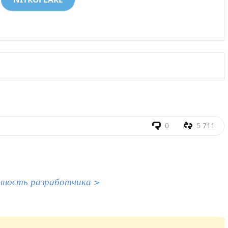
0
5 711
нность разработчика >