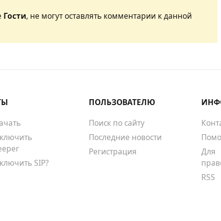
е
Гости
, не могут оставлять комментарии к данной
ТЫ
ПОЛЬЗОВАТЕЛЮ
ИНФ
качать
Поиск по сайту
Конт
тключить
Последние новости
Помо
eeper
Регистрация
Для
тключить SIP?
прав
RSS