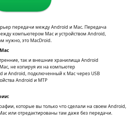
рьер передачи между Android и Mac. Передача
между компьютером Mac и устройством Android,
м нужно, это MacDroid.
 Mac
утренние, так и внешние хранилища Android
Mac, не копируя их на компьютер
id и Android, подключенный к Mac через USB
ойства Android и MTP
фии:
фии, которые вы только что сделали на своем Android,
Mac или отредактированы там даже без передачи.