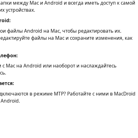
пки между Mac и Android и всегда иметь доступ к самой
х устройствах.
oid:
ои файлы Android на Mac, чтобы редактировать их.
редактируйте файлы на Mac и сохраните изменения, как
елефон:
 с Mac на Android или наоборот и наслаждайтесь
сь.
ется:
одключаются в режиме MTP? Работайте с ними в MacDroid
 Android.