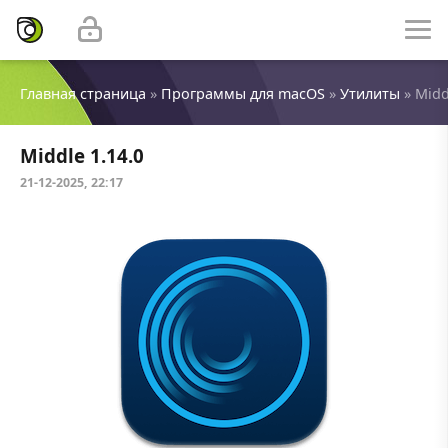
Главная страница
»
Программы для macOS
»
Утилиты
» Midd
Middle 1.14.0
21-12-2025, 22:17