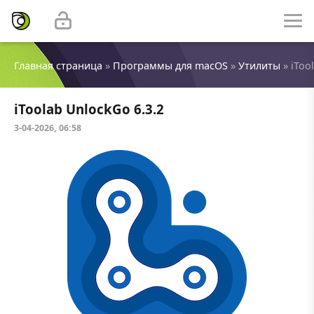
Главная страница
»
Программы для macOS
»
Утилиты
» iToo
iToolab UnlockGo 6.3.2
3-04-2026, 06:58