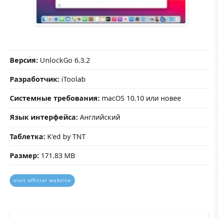
Версия:
UnlockGo 6.3.2
Разработчик:
iToolab
Системные требования:
macOS 10.10 или новее
Язык интерфейса:
Английский
Таблетка:
K'ed by TNT
Размер:
171.83 MB
visit official website