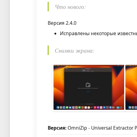
Что нового:
Версия 2.4.0
Исправлены некоторые известн
Снимки экрана:
Версия:
OmniZip - Universal Extractor P