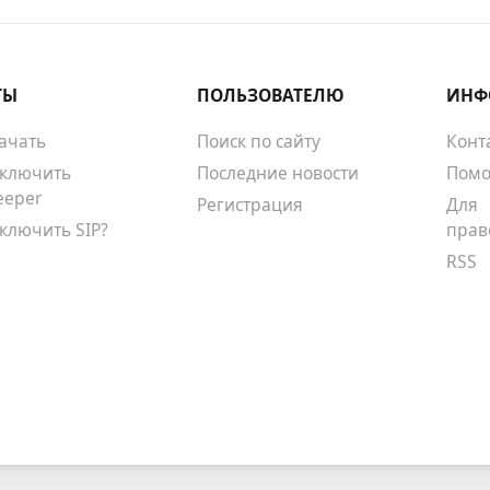
ТЫ
ПОЛЬЗОВАТЕЛЮ
ИНФ
качать
Поиск по сайту
Конт
тключить
Последние новости
Помо
eeper
Регистрация
Для
тключить SIP?
прав
RSS