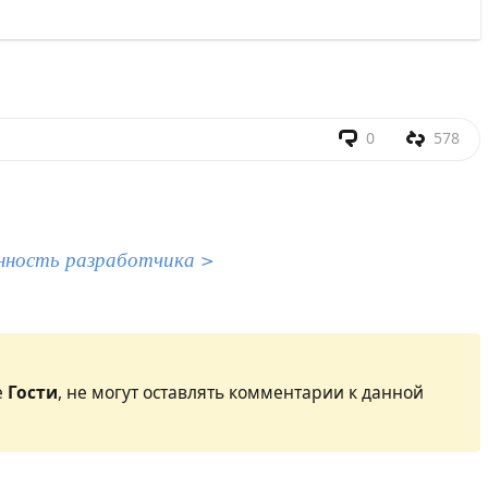
0
578
нность разработчика >
е
Гости
, не могут оставлять комментарии к данной