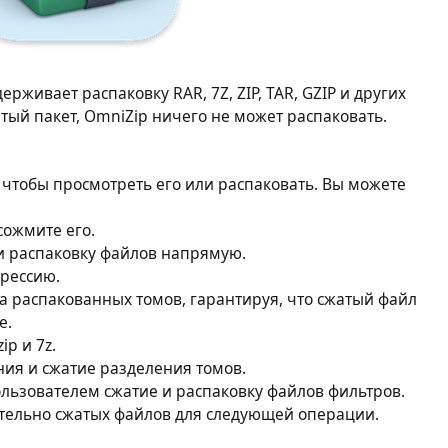
рживает распаковку RAR, 7Z, ZIP, TAR, GZIP и других
тый пакет, OmniZip ничего не может распаковать.
чтобы просмотреть его или распаковать. Вы можете
сожмите его.
и распаковку файлов напрямую.
рессию.
а распакованных томов, гарантируя, что сжатый файл
е.
p и 7z.
ия и сжатие разделения томов.
ьзователем сжатие и распаковку файлов фильтров.
тельно сжатых файлов для следующей операции.