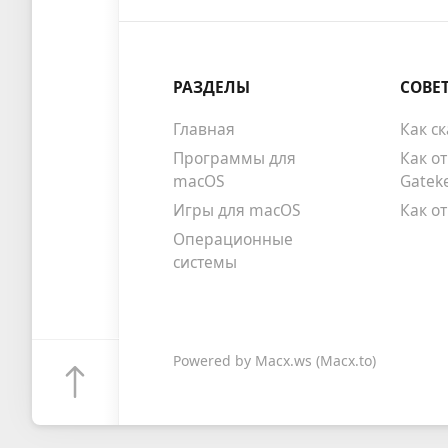
РАЗДЕЛЫ
СОВЕ
Главная
Как с
Программы для
Как о
macOS
Gatek
Игры для macOS
Как о
Операционные
системы
Powered by
Macx.ws
(Macx.to)