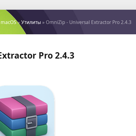
 macOS
»
Утилиты
» OmniZip - Universal Extractor Pro 2.4.3
xtractor Pro 2.4.3