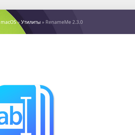
 macOS
»
Утилиты
» RenameMe 2.3.0