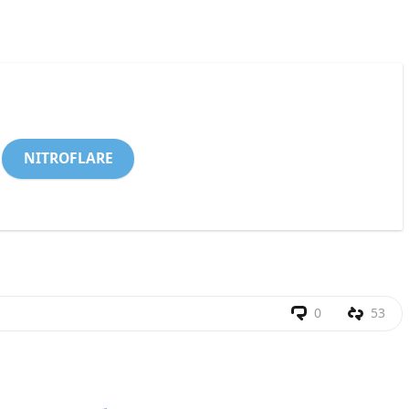
NITROFLARE
0
53