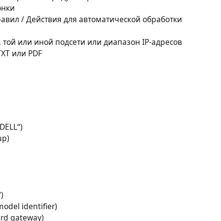
онки
равил / Действия для автоматической обработки
 той или иной подсети или диапазон IP-адресов
TXT или PDF
„DELL“)
up)
“)
model identifier)
dard gateway)