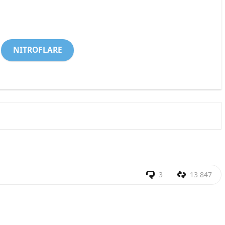
NITROFLARE
3
13 847