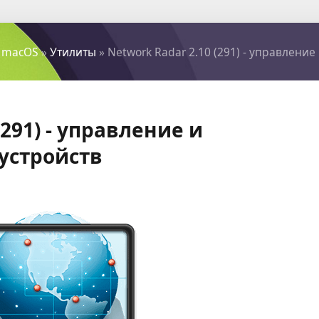
 macOS
»
Утилиты
» Network Radar 2.10 (291) - управление
(291) - управление и
устройств