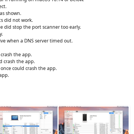
ect.
was shown.
ts did not work.
 did stop the port scanner too early.
y.
ve when a DNS server timed out.
.
 crash the app.
d crash the app.
 once could crash the app.
 app.