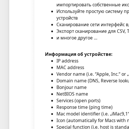
импортировать собственные ик
Используйте простую систему п
устройств
Сканирование сети интерфейс в,
Экспорт сканирование для CSV, 
и многое другое ...
Информация об устройстве:
IP address
MAC address
Vendor name (i.e. “Apple, Inc.“ or 
Domain name (DNS, Reverse look
Bonjour name
NetBIOS name
Services (open ports)
Response time (ping time)
Mac model identifier (i.e. „iMac9,1
Icon (automatically for Macs with 
Special function (i.e. host is stan