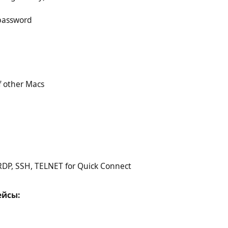
 password
f other Macs
RDP, SSH, TELNET for Quick Connect
ейсы: