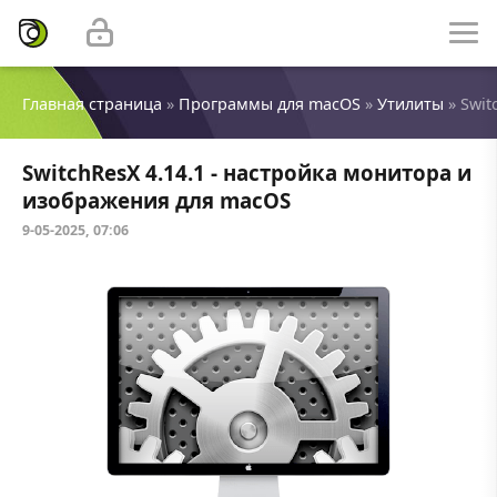
Главная страница
»
Программы для macOS
»
Утилиты
» Swit
SwitchResX 4.14.1 - настройка монитора и
изображения для macOS
9-05-2025, 07:06