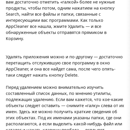
вам достаточно отметить «галкой» более не нужные
продукты, чтобы потом, одним нажатием на кнопку
Search, найти все файлы и папки, связанные с
интересующими вас программами. Как только
AppCleaner все нашла, жмите Удалить — и все
обнаруженные объекты отправятся прямиком в
Корзину.
Удалять приложения можно и по-другому — достаточно
перетащить отслужившую свое программу в окно
AppCleaner, и она все найдет сама, после чего опять-
таки следует нажать кнопку Delete.
Перед удалением можно внимательно изучить
составленный список данных, по мнению утилиты,
подлежащих удалению. Если вам кажется, что кое-какие
объекты следует оставить — снимите «галку» слева от их
имен. Здесь же можно получить краткие сведения об
этих объектах. Под их именами указаны папки, где они
располагаются, а если выделить какой-нибудь файл или
каталог и нажать клавишу пробела — всплывет