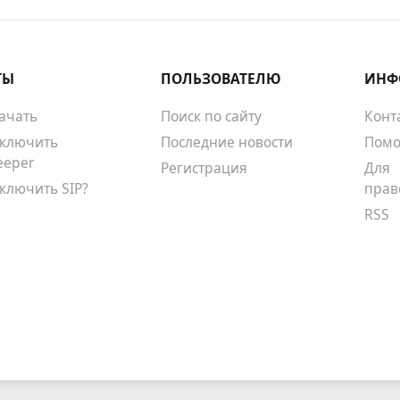
ТЫ
ПОЛЬЗОВАТЕЛЮ
ИНФ
качать
Поиск по сайту
Конт
тключить
Последние новости
Помо
eeper
Регистрация
Для
тключить SIP?
прав
RSS