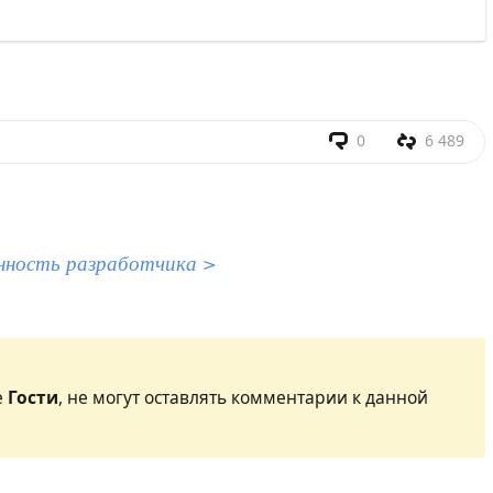
0
6 489
нность разработчика >
е
Гости
, не могут оставлять комментарии к данной