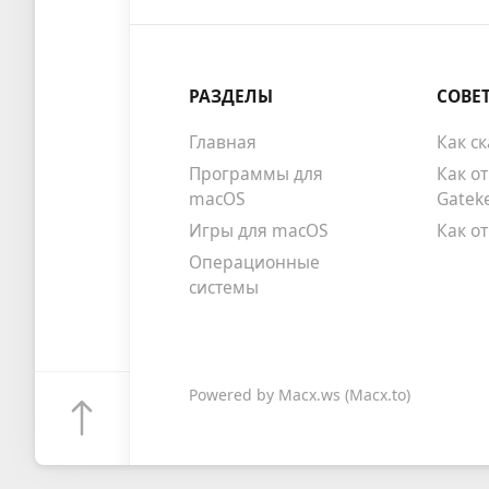
РАЗДЕЛЫ
СОВЕ
Главная
Как с
Программы для
Как о
macOS
Gatek
Игры для macOS
Как о
Операционные
системы
Powered by
Macx.ws
(Macx.to)