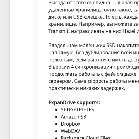
Выгода от этого очевидна — любая 
удалённых хранилищ точно также, ка
диске или USB-флешке. То есть, каж
хранилище. Например, вы можете загр
Transmit, натравливать на них Hazel
Владельцам маленьких SSD-накопите
напрямую, без дублирования всей ин
полезным, если вы хотите иметь дост
В версии 4 синхронизация происходит 
продолжать работать с файлом даже т
сервером. Сама скорость работы мен
практически никаких задержек.
ExpanDrive supports:
SFTP/FTP/FTPS
Amazon S3
Dropbox
WebDAV
Rackspace Cloud Files