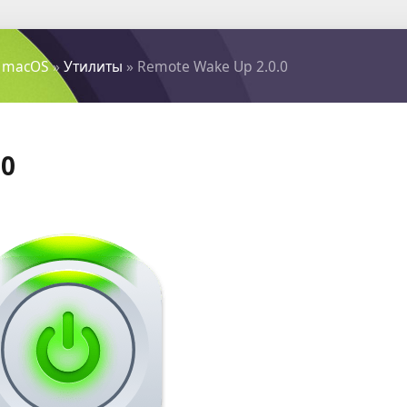
 macOS
»
Утилиты
» Remote Wake Up 2.0.0
.0