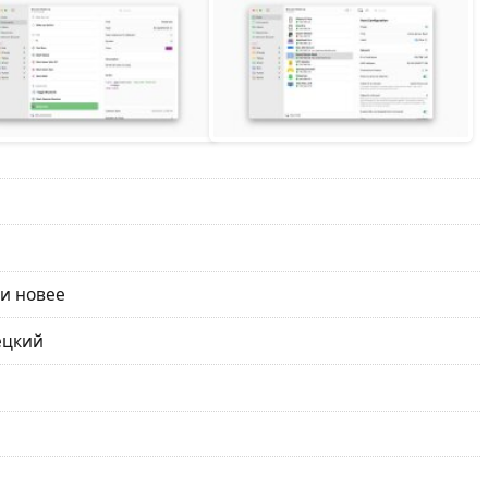
 и новее
ецкий