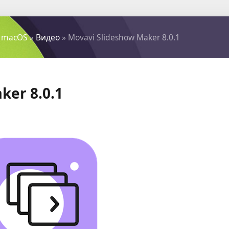
 macOS
»
Видео
» Movavi Slideshow Maker 8.0.1
ker 8.0.1