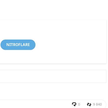
NITROFLARE
0
9 840