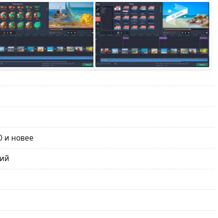
0 и новее
кий