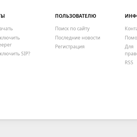
ТЫ
ПОЛЬЗОВАТЕЛЮ
ИНФ
качать
Поиск по сайту
Конт
тключить
Последние новости
Помо
eeper
Регистрация
Для
тключить SIP?
прав
RSS