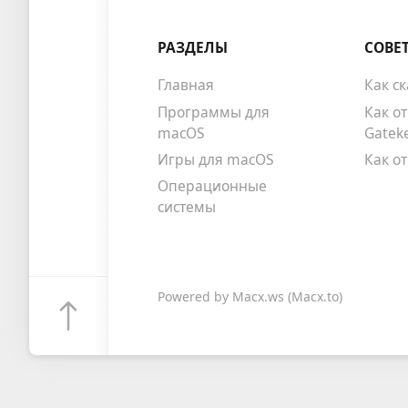
РАЗДЕЛЫ
СОВЕ
Главная
Как с
Программы для
Как о
macOS
Gatek
Игры для macOS
Как о
Операционные
системы
Powered by
Macx.ws
(Macx.to)