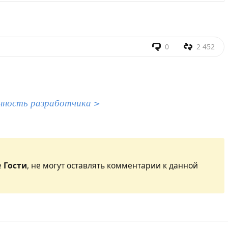
0
2 452
нность разработчика >
е
Гости
, не могут оставлять комментарии к данной