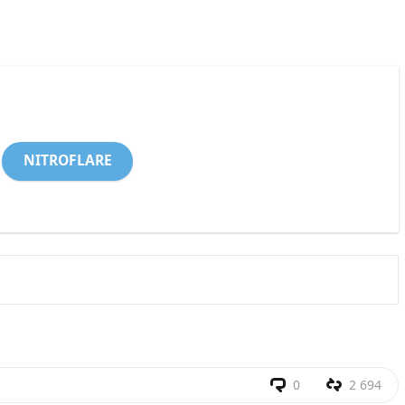
NITROFLARE
0
2 694