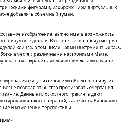
 и 3D-модели, выполнять их рендеринг и
етрическими фигурами, изображением виртуальных
акже добавлять объемный туман.
 составное изображение, важно иметь возможность
кже ненужные детали. В пакете Fusion предусмотрен
улей кеинга, в том числе новый инструмент Delta. Он
ботки вместе с различными настройками Matte,
зультатов и сохранить мельчайшие детали в кадре.
лирования фигур актеров или объектов от других
е Безье позволяют быстро прорисовать очертания
живание. Данные плоскостного трекинга дают
анимирования таких операций, как масштабирование,
ение и изменение перспективы.
ЦИИ: