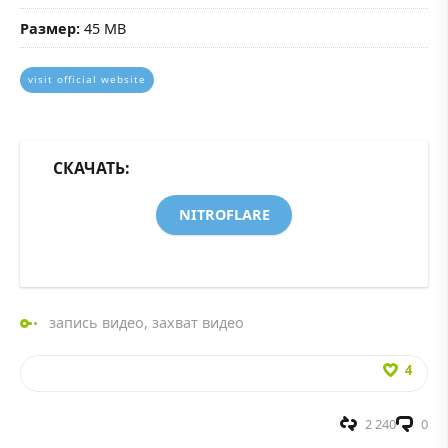
Размер:
45 MB
visit official website
СКАЧАТЬ:
NITROFLARE
запись видео
,
захват видео
4
2 240
0