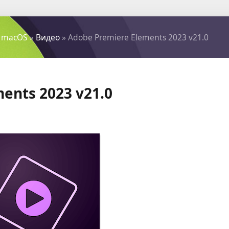
 macOS
»
Видео
» Adobe Premiere Elements 2023 v21.0
ents 2023 v21.0