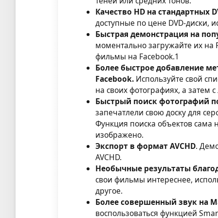
теней или средних тонов.
Качество HD на стандартных D
доступные по цене DVD-диски, и
Быстрая демонстрация на поп
моментально загружайте их на F
фильмы на Facebook.1
Более быстрое добавление ме
Facebook.
Используйте свой спи
на своих фотографиях, а затем с
Быстрый поиск фотографий п
запечатлели свою доску для се
Функция поиска объектов сама н
изображено.
Экспорт в формат AVCHD
. Дем
AVCHD.
Необычные результаты благо
свои фильмы интереснее, испол
другое.
Более совершенный звук на M
воспользоваться функцией Smar