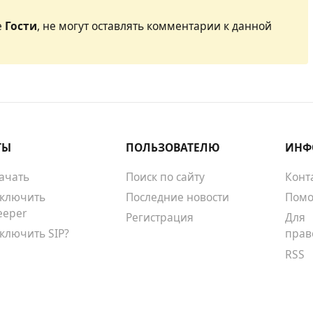
е
Гости
, не могут оставлять комментарии к данной
ТЫ
ПОЛЬЗОВАТЕЛЮ
ИНФ
качать
Поиск по сайту
Конт
тключить
Последние новости
Помо
eeper
Регистрация
Для
тключить SIP?
прав
RSS