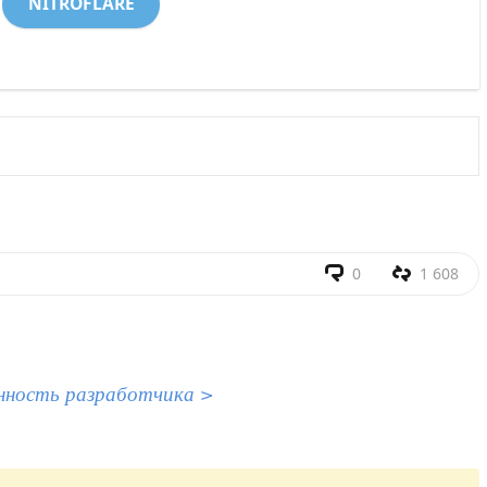
NITROFLARE
0
1 608
нность разработчика >