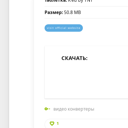
Таблетка:
K'ed by TNT
Размер:
50.8 MB
visit official website
СКАЧАТЬ:
видео конвертеры
1