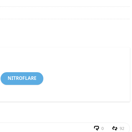
NITROFLARE
0
92