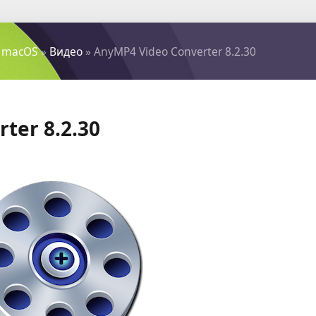
 macOS
»
Видео
» AnyMP4 Video Converter 8.2.30
ter 8.2.30