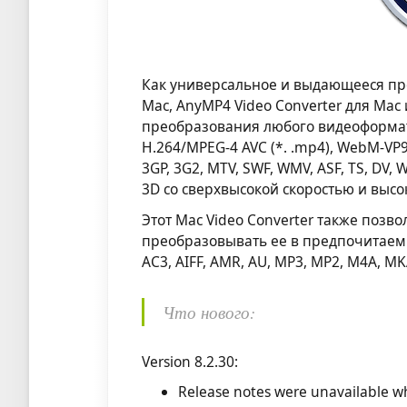
Как универсальное и выдающееся пр
Mac, AnyMP4 Video Converter для M
преобразования любого видеоформата,
H.264/MPEG-4 AVC (*. .mp4), WebM-VP9
3GP, 3G2, MTV, SWF, WMV, ASF, TS, D
3D со сверхвысокой скоростью и выс
Этот Mac Video Converter также позв
преобразовывать ее в предпочитаемы
AC3, AIFF, AMR, AU, MP3, MP2, M4A, MK
Что нового:
Version 8.2.30:
Release notes were unavailable wh