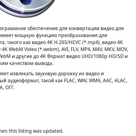
ограммное обеспечение для конвертации видео для
ac имеет мощную функцию преобразования для
 такого как видео 4K H.265/HEVC (*.mp4), видео 4K
 4K WebM Video (*.webm), AVI, FLV, MP4, M4V, MKV, MOV,
V, WebM и другие до 4K Формат видео UHD/1080p HD/SD и
оким качеством вывода.
оляет извлекать звуковую дорожку из видео и
й аудиоформат, такой как FLAC, WAV, WMA, AAC, ALAC,
A, ОГГ.
en this listing was updated.