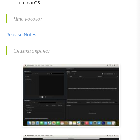
на macOS
Что нового:
Release Notes:
Снимки экрана: