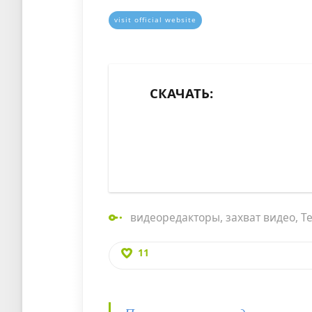
visit official website
СКАЧАТЬ:
видеоредакторы
,
захват видео
,
T
11