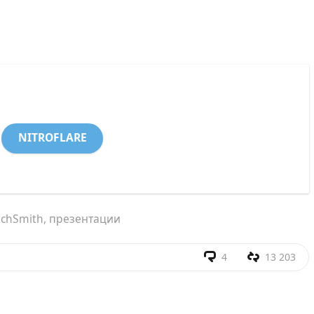
NITROFLARE
echSmith
,
презентации
4
13 203