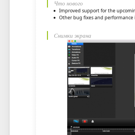
Что нового
Improved support for the upcomi
Other bug fixes and performanc
Снимки экрана