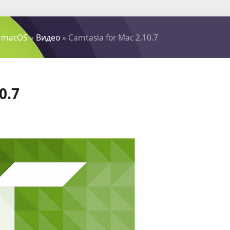
 macOS
»
Видео
» Camtasia for Mac 2.10.7
0.7