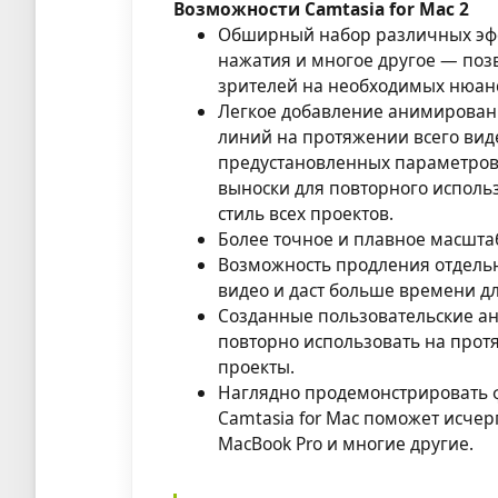
Возможности Camtasia for Mac 2
Обширный набор различных эфф
нажатия и многое другое — по
зрителей на необходимых нюанс
Легкое добавление анимированн
линий на протяжении всего ви
предустановленных параметров,
выноски для повторного исполь
стиль всех проектов.
Более точное и плавное масшт
Возможность продления отдель
видео и даст больше времени д
Созданные пользовательские а
повторно использовать на прот
проекты.
Наглядно продемонстрировать
Camtasia for Mac поможет исче
MacBook Pro и многие другие.