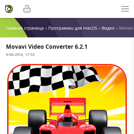
Главная страница
»
Программы для macOS
»
Видео
» Movavi 
Movavi Video Converter 6.2.1
6-08-2016, 17:52