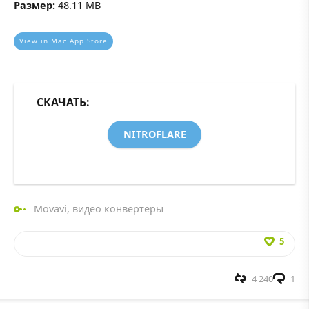
Размер:
48.11 MB
View in Mac App Store
СКАЧАТЬ:
NITROFLARE
Movavi
,
видео конвертеры
5
4 240
1