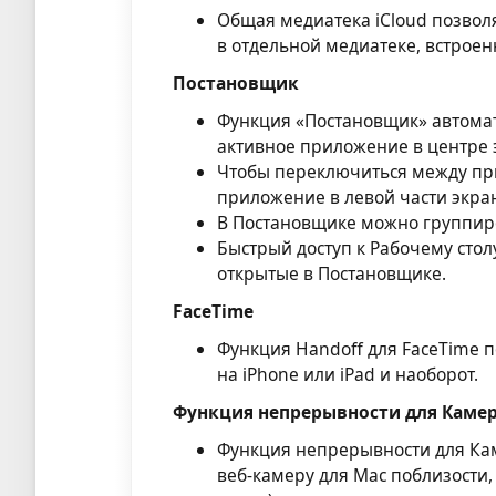
Общая медиатека iCloud позволя
в отдельной медиатеке, встрое
Постановщик
Функция «Постановщик» автома
активное приложение в центре э
Чтобы переключиться между пр
приложение в левой части экра
В Постановщике можно группир
Быстрый доступ к Рабочему стол
открытые в Постановщике.
FaceTime
Функция Handoff для FaceTime 
на iPhone или iPad и наоборот.
Функция непрерывности для Каме
Функция непрерывности для Кам
веб‑камеру для Mac поблизости,