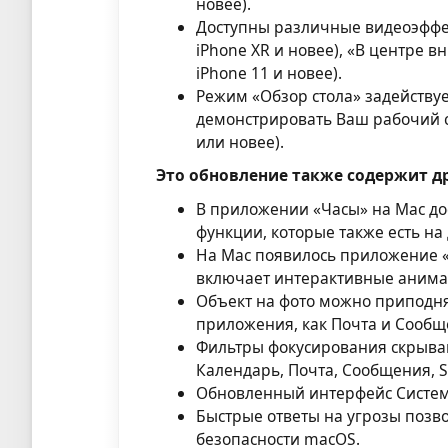
новее).
Доступны различные видеоэффек
iPhone XR и новее), «В центре в
iPhone 11 и новее).
Режим «Обзор стола» задейству
демонстрировать Ваш рабочий с
или новее).
Это обновление также содержит д
В приложении «Часы» на Mac д
функции, которые также есть на 
На Mac появилось приложение «
включает интерактивные анима
Объект на фото можно приподнят
приложения, как Почта и Сообщ
Фильтры фокусирования скрываю
Календарь, Почта, Сообщения, S
Обновленный интерфейс Системн
Быстрые ответы на угрозы позв
безопасности macOS.