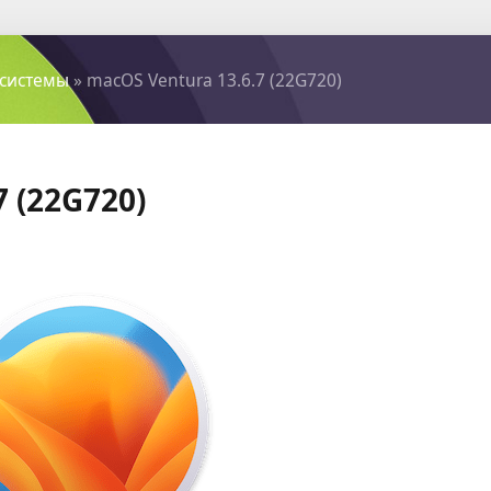
системы
» macOS Ventura 13.6.7 (22G720)
7 (22G720)