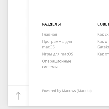
РАЗДЕЛЫ
СОВЕ
Главная
Как с
Программы для
Как о
macOS
Gatek
Игры для macOS
Как о
Операционные
системы
Powered by
Macx.ws
(Macx.to)