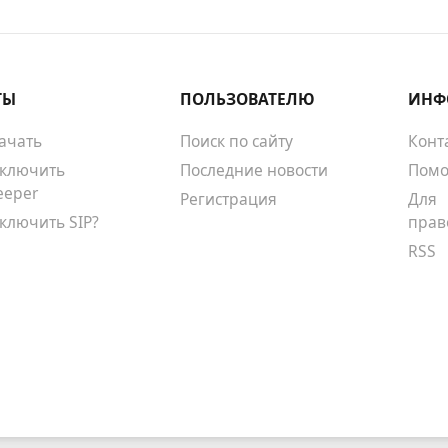
ТЫ
ПОЛЬЗОВАТЕЛЮ
ИНФ
качать
Поиск по сайту
Конт
тключить
Последние новости
Помо
eeper
Регистрация
Для
тключить SIP?
прав
RSS