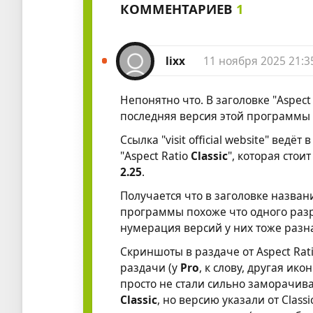
КОММЕНТАРИЕВ
1
lixx
11 ноября 2025 21:3
Непонятно что. В заголовке "Aspect
последняя версия этой программы
Ссылка "visit official website" ведё
"Aspect Ratio
Classic
", которая стои
2.25
.
Получается что в заголовке назван
программы похоже что одного разра
нумерация версий у них тоже разн
Скриншоты в раздаче от Aspect Rat
раздачи (у
Pro
, к слову, другая ико
просто не стали сильно заморачива
Classic
, но версию указали от Classi