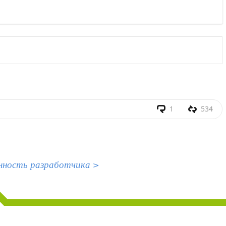
1
534
нность разработчика >