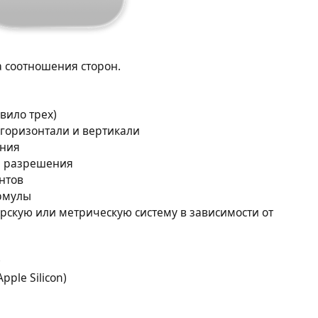
та соотношения сторон.
вило трех)
горизонтали и вертикали
ения
е разрешения
нтов
рмулы
рскую или метрическую систему в зависимости от
+
ple Silicon)