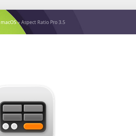
 macOS
» Aspect Ratio Pro 3.5