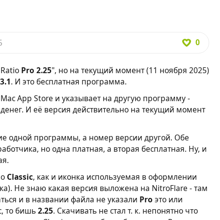
0
5
 Ratio
Pro 2.25
", но на текущий момент (11 ноября 2025)
3.1
. И это бесплатная программа.
т в Mac App Store и указывает на другую программу -
т денег. И её версия действительно на текущий момент
ие одной программы, а номер версии другой. Обе
ботчика, но одна платная, а вторая бесплатная. Ну, и
ая.
io
Classic
, как и иконка используемая в оформлении
нка). Не знаю какая версия выложена на NitroFlare - там
ться и в названии файла не указали
Pro
это или
c, то бишь
2.25
. Скачивать не стал т. к. непонятно что