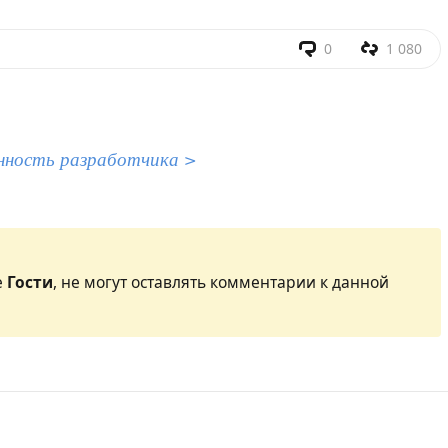
0
1 080
нность разработчика >
е
Гости
, не могут оставлять комментарии к данной