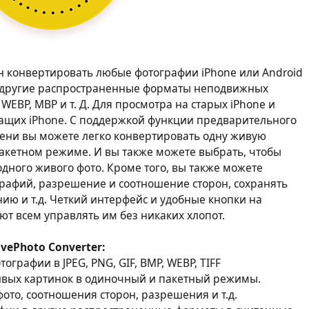
бен конвертировать любые фотографии iPhone или Android
и другие распространенные форматы неподвижных
 WEBP, MBP и т. Д. Для просмотра на старых iPhone и
жащих iPhone. С поддержкой функции предварительного
ени вы можете легко конвертировать одну живую
пакетном режиме. И вы также можете выбрать, чтобы
одного живого фото. Кроме того, вы также можете
графий, разрешение и соотношение сторон, сохранять
ию и т.д. Четкий интерфейс и удобные кнопки на
яют всем управлять им без никаких хлопот.
vePhoto Converter:
графии в JPEG, PNG, GIF, BMP, WEBP, TIFF
вых картинок в одиночный и пакетный режимы.
ото, соотношения сторон, разрешения и т.д.