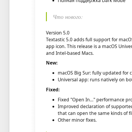
Полная поддержка Dark Mode
Что нового:
Version 5.0
Textastic 5.0 adds full support for mac
app icon. This release is a macOS Unive
and Intel-based Macs.
New:
macOS Big Sur: fully updated for c
Universal app: runs natively on b
Fixed:
Fixed "Open In…" performance pro
Improved declaration of supported 
that can open the same kinds of fi
Other minor fixes.