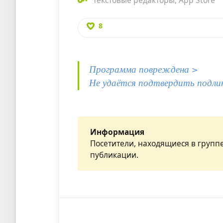
текстовые редакторы
,
App Store
8
Программа повреждена >
Не удаётся подтвердить подли
Информация
Посетители, находящиеся в групп
публикации.