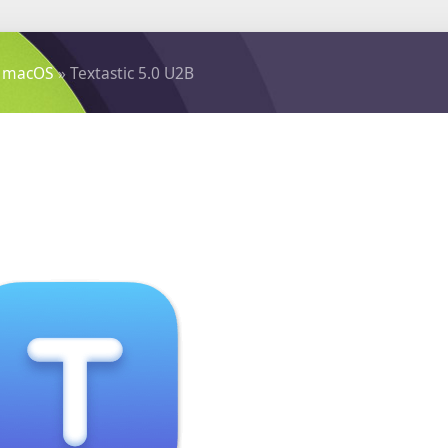
 macOS
» Textastic 5.0 U2B