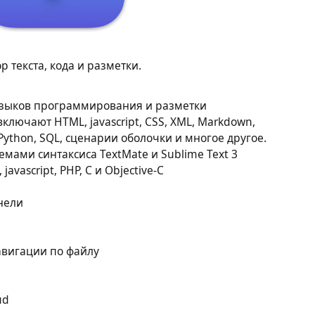
р текста, кода и разметки.
 языков программирования и разметки
лючают HTML, jаvascript, CSS, XML, Markdown,
rl, Python, SQL, сценарии оболочки и многое другое.
мами синтаксиса TextMate и Sublime Text 3
аvascript, PHP, C и Objective-C
нели
авигации по файлу
ud