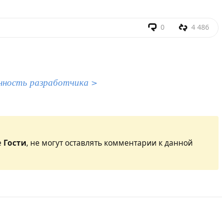
0
4 486
нность разработчика >
е
Гости
, не могут оставлять комментарии к данной