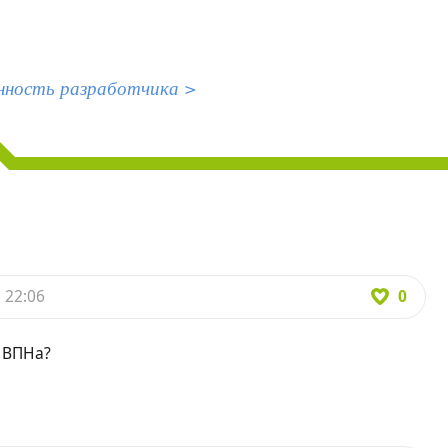
нность разработчика >
0
 22:06
е ВПНа?