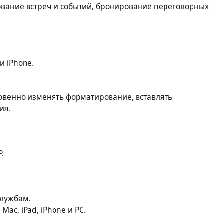
ование встреч и событий, бронирование переговорных
и iPhone.
овенно изменять форматирование, вставлять
ия.
P.
службам.
ac, iPad, iPhone и PC.