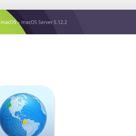
 macOS
» macOS Server 5.12.2