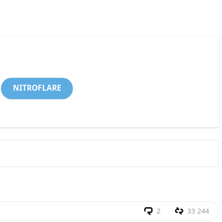
NITROFLARE
2
33 244