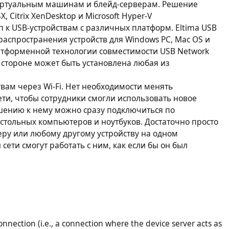
виртуальным машинам и блейд-серверам. Решение
 Citrix XenDesktop и Microsoft Hyper-V
 к USB-устройствам с различных платформ. Eltima USB
распространения устройств для Windows PC, Mac OS и
латформенной технологии совместимости USB Network
 стороне может быть установлена любая из
твам через Wi-Fi. Нет необходимости менять
и, чтобы сотрудники смогли использовать новое
шению к нему можно сразу подключиться по
стольных компьютеров и ноутбуков. Достаточно просто
неру или любому другому устройству на одном
сети смогут работать с ним, как если бы он был
connection (i.e., a connection where the device server acts as