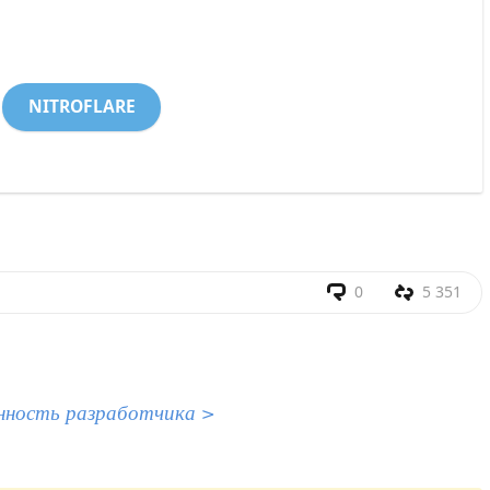
NITROFLARE
0
5 351
нность разработчика >