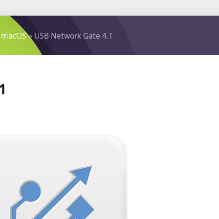
 macOS
» USB Network Gate 4.1
1