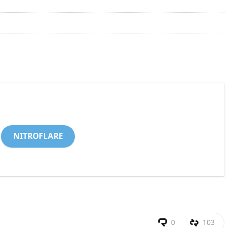
NITROFLARE
0
103