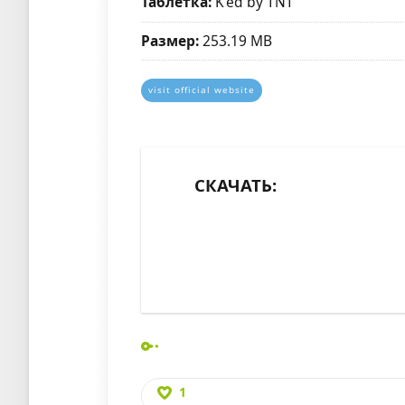
Таблетка:
K'ed by TNT
Размер:
253.19 MB
visit official website
СКАЧАТЬ:
1