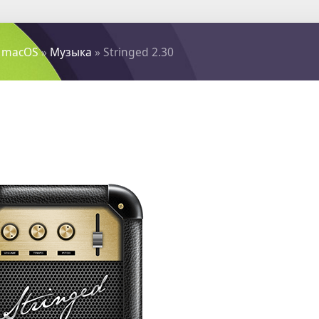
 macOS
»
Музыка
» Stringed 2.30