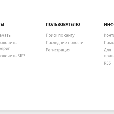
ТЫ
ПОЛЬЗОВАТЕЛЮ
ИНФ
качать
Поиск по сайту
Конт
тключить
Последние новости
Помо
eeper
Регистрация
Для
тключить SIP?
прав
RSS