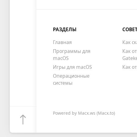
РАЗДЕЛЫ
СОВЕ
Главная
Как с
Программы для
Как о
macOS
Gatek
Игры для macOS
Как о
Операционные
системы
Powered by
Macx.ws
(Macx.to)