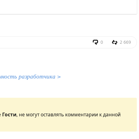
0
2 669
нность разработчика >
е
Гости
, не могут оставлять комментарии к данной