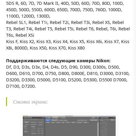
5DS R, 6D, 7D, 7D Mark II, 40D, 50D, 60D, 70D, 80D, 100D,
450D, 500D, 550D, 600D, 650D, 700D, 750D, 760D, 1000D,
1100D, 1200D, 1300D,
Rebel SL1, Rebel T1i, Rebel T2i, Rebel T3i, Rebel XS, Rebel
T3, Rebel T4i, Rebel T5, Rebel T5i, Rebel T6, Rebel, T6i, Rebel
T6s, Rebel XSi
Kiss F, Kiss X2, Kiss X3, Kiss X4, Kiss X5, Kiss X6i, Kiss X7, Kiss
X8i, 8000D, Kiss X50, Kiss X70, Kiss X80
Поддерживаются следующие камеры Nikon:
Df, D3, D3s, D3x, D4, D4s, D5, D90, D300, D300s, D500,
D600, D610, D700, D750, D800, D800E, D810, D3000, D3100,
D3200, D3300, D5000, D5100, D5200, D5300, D5500 D7000,
D7100, D7200.
Снимки экрана: