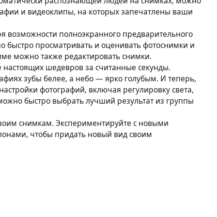
томатически распознающей людей на снимках, можно
афии и видеоклипы, на которых запечатлены ваши
ря возможности полноэкранного предварительного
о быстро просматривать и оценивать фотоснимки и
име можно также редактировать снимки.
е настоящих шедевров за считанные секунды.
фиях зубы белее, а небо — ярко голубым. И теперь,
астройки фотографий, включая регулировку света,
 можно быстро выбрать лучший результат из группы
воим снимкам. Экспериментируйте с новыми
онами, чтобы придать новый вид своим