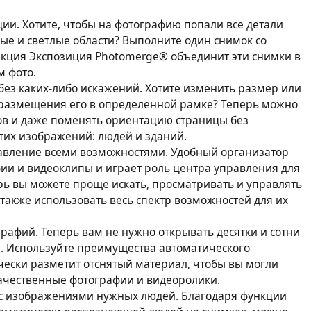
ии. Хотите, чтобы на фотографию попали все детали
ые и светлые области? Выполните один снимок со
ункция Экспозиция Photomerge® объединит эти снимки в
м фото.
ез каких-либо искажений. Хотите изменить размер или
 размещения его в определенной рамке? Теперь можно
ов и даже поменять ориентацию страницы без
тих изображений: людей и зданий.
авление всеми возможностями. Удобный организатор
ии и видеоклипы и играет роль центра управления для
рь вы можете проще искать, просматривать и управлять
акже использовать весь спектр возможностей для их
рафий. Теперь вам не нужно открывать десятки и сотни
. Используйте преимущества автоматического
чески разметит отснятый материал, чтобы вы могли
ачественные фотографии и видеоролики.
с изображениями нужных людей. Благодаря функции