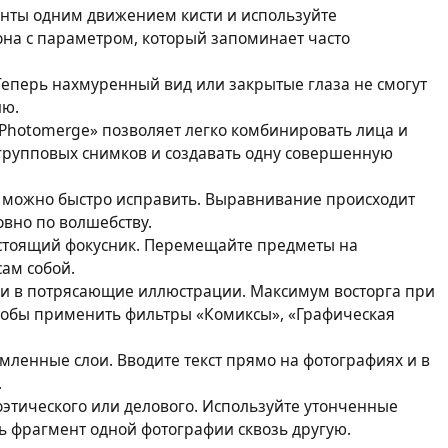
нты одним движением кисти и используйте
на с параметром, который запоминает часто
еперь нахмуренный вид или закрытые глаза не смогут
ию.
Photomerge» позволяет легко комбинировать лица и
 групповых снимков и создавать одну совершенную
 можно быстро исправить. Выравнивание происходит
овно по волшебству.
стоящий фокусник. Перемещайте предметы на
сам собой.
и в потрясающие иллюстрации. Максимум восторга при
тобы применить фильтры «Комиксы», «Графическая
мленные слои. Вводите текст прямо на фотографиях и в
.
оэтического или делового. Используйте утонченные
ь фрагмент одной фотографии сквозь другую.