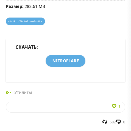
Размер:
283.61 MB
visit official website
СКАЧАТЬ:
NITROFLARE
Утилиты
1
582
0