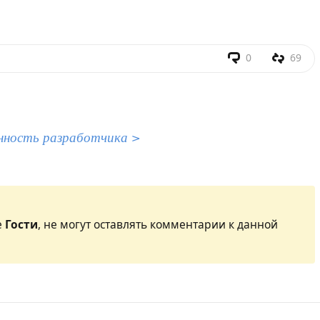
0
69
нность разработчика >
е
Гости
, не могут оставлять комментарии к данной