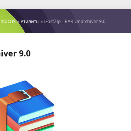
 macOS
»
Утилиты
» iFastZip - RAR Unarchiver 9.0
iver 9.0