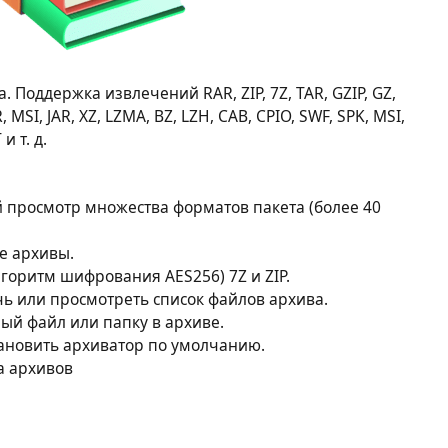
Поддержка извлечений RAR, ZIP, 7Z, TAR, GZIP, GZ,
R, MSI, JAR, XZ, LZMA, BZ, LZH, CAB, CPIO, SWF, SPK, MSI,
и т. д.
просмотр множества форматов пакета (более 40
е архивы.
оритм шифрования AES256) 7Z и ZIP.
ь или просмотреть список файлов архива.
й файл или папку в архиве.
ановить архиватор по умолчанию.
а архивов