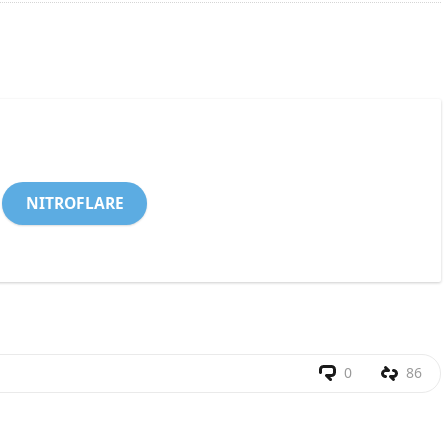
NITROFLARE
0
86