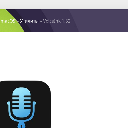
 macOS
»
Утилиты
» VoiceInk 1.52