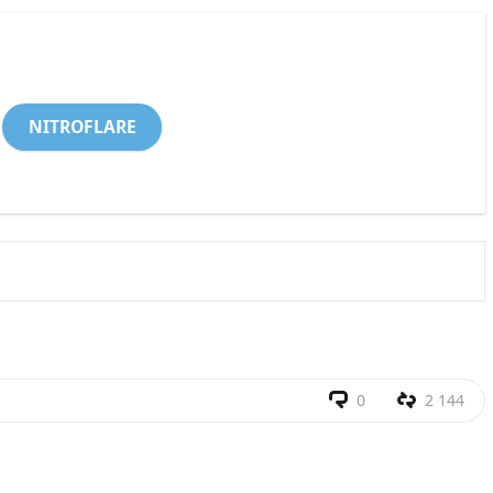
NITROFLARE
0
2 144