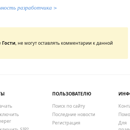
нность разработчика >
е
Гости
, не могут оставлять комментарии к данной
ТЫ
ПОЛЬЗОВАТЕЛЮ
ИНФ
качать
Поиск по сайту
Конт
тключить
Последние новости
Помо
eeper
Регистрация
Для
тключить SIP?
прав