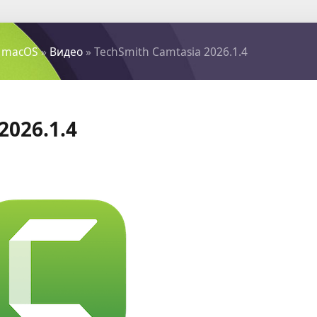
 macOS
»
Видео
» TechSmith Camtasia 2026.1.4
2026.1.4