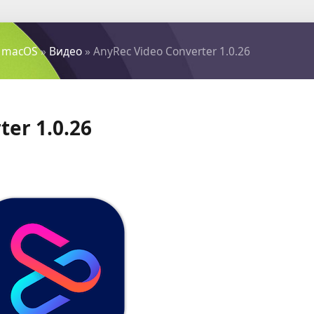
 macOS
»
Видео
» AnyRec Video Converter 1.0.26
ter 1.0.26