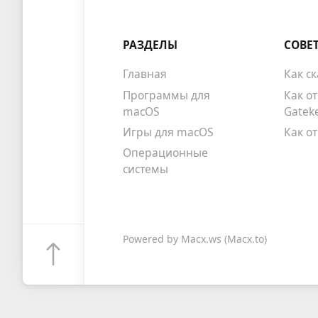
РАЗДЕЛЫ
СОВЕ
Главная
Как с
Программы для
Как о
macOS
Gatek
Игры для macOS
Как о
Операционные
системы
Powered by
Macx.ws
(Macx.to)