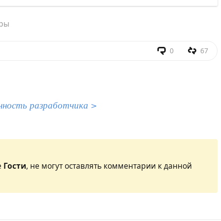
оры
0
67
нность разработчика >
е
Гости
, не могут оставлять комментарии к данной