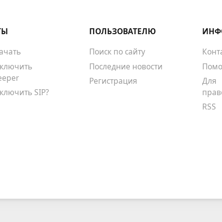
ТЫ
ПОЛЬЗОВАТЕЛЮ
ИНФ
качать
Поиск по сайту
Конт
тключить
Последние новости
Помо
eeper
Регистрация
Для
тключить SIP?
прав
RSS