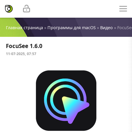
Главная страница
»
Программы для macOS
»
Видео
» FocuSee
FocuSee 1.6.0
11-07-2025, 07:57