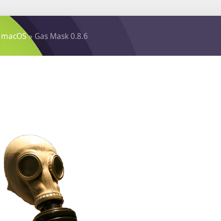
 macOS
» Gas Mask 0.8.6