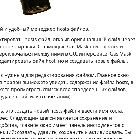
й и удобный менеджер hosts-файлов.
актировать hosts-файл, открыв оригинальный файл через
 корректировки. С помощью Gas Mask пользователи
переключаться между ними в GUI интерфейсе. Gas Mask
едактировать файл host, но и создавать новые файлы.
о с нужным для редактирования файлом. Главное окно
в правой вы можете увидеть содержание файла hosts, в
ожете просмотреть список всех определенных файлов,
удаленный, или в сочетании).
ь, это создать новый hosts-файл и ввести имя хоста,
дрес. Следующим шагом является сохранение и
добства, главное окно имеет панель инструментов с
кций: создать, удалить, сохранить и активировать. Вы