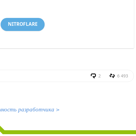
NITROFLARE
2
6 493
нность разработчика >