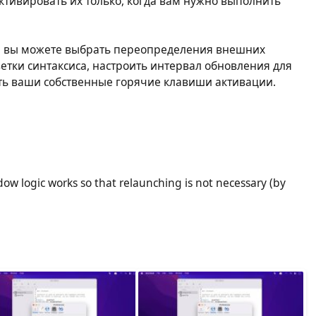
ктивировать их только, когда вам нужно выполнить
я вы можете выбрать переопределения внешних
тки синтаксиса, настроить интервал обновления для
ть ваши собственные горячие клавиши активации.
w logic works so that relaunching is not necessary (by