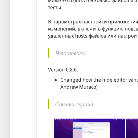
можете создать несколько файлов и а
тесты.
В параметрах настройки приложени
изменений, включить функцию подсве
удаленных hosts-файлов или настрои
Что нового:
Version 0.8.6:
Changed how the hide editor windo
Andrew Muraco)
Снимки экрана: