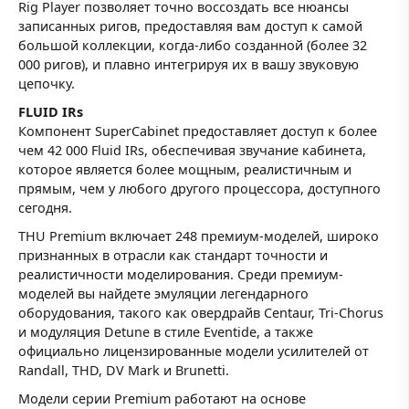
Rig Player позволяет точно воссоздать все нюансы
записанных ригов, предоставляя вам доступ к самой
большой коллекции, когда-либо созданной (более 32
000 ригов), и плавно интегрируя их в вашу звуковую
цепочку.
FLUID IRs
Компонент SuperCabinet предоставляет доступ к более
чем 42 000 Fluid IRs, обеспечивая звучание кабинета,
которое является более мощным, реалистичным и
прямым, чем у любого другого процессора, доступного
сегодня.
THU Premium включает 248 премиум-моделей, широко
признанных в отрасли как стандарт точности и
реалистичности моделирования. Среди премиум-
моделей вы найдете эмуляции легендарного
оборудования, такого как овердрайв Centaur, Tri-Chorus
и модуляция Detune в стиле Eventide, а также
официально лицензированные модели усилителей от
Randall, THD, DV Mark и Brunetti.
Модели серии Premium работают на основе