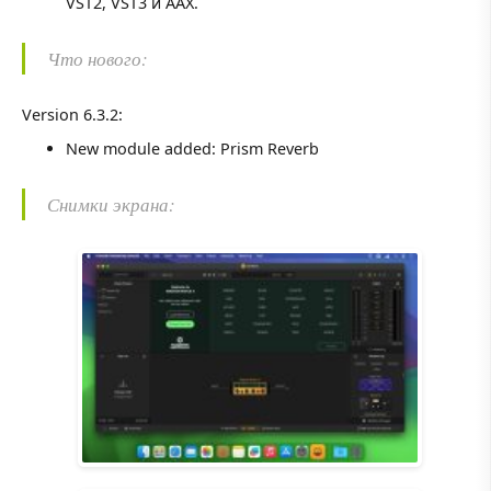
VST2, VST3 и AAX.
Что нового:
Version 6.3.2:
New module added: Prism Reverb
Снимки экрана: