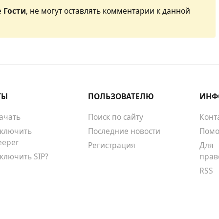
е
Гости
, не могут оставлять комментарии к данной
ТЫ
ПОЛЬЗОВАТЕЛЮ
ИНФ
качать
Поиск по сайту
Конт
тключить
Последние новости
Помо
eeper
Регистрация
Для
тключить SIP?
прав
RSS