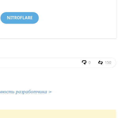
NITROFLARE
0
150
нность разработчика >