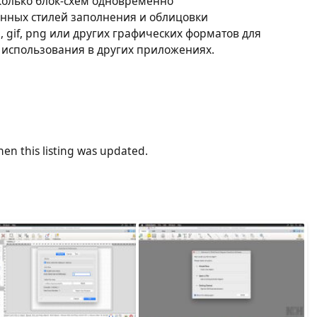
колько блок-схем одновременно
нных стилей заполнения и облицовки
, gif, png или других графических форматов для
 использования в других приложениях.
en this listing was updated.