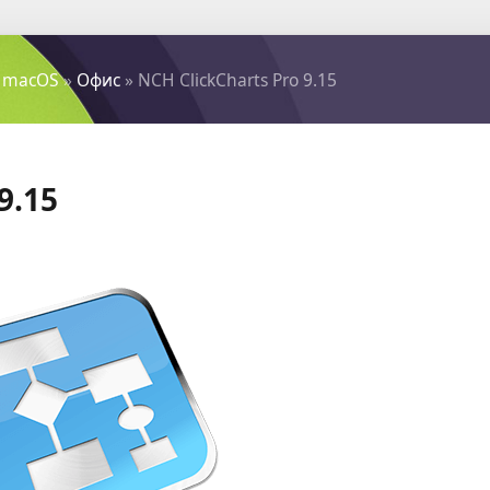
 macOS
»
Офис
» NCH ClickCharts Pro 9.15
9.15