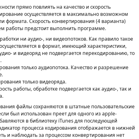
ости прямо повлиять на качество и скорость
ирование осуществляется в максимально возможном
ли формата. Скорость конвертирования (4 варианта)
ъем работы предстоит выполнить программе.
аботки ни аудио-, ни видеопотоков. Как правило такое
 осуществляется в формат, имеющий характеристики,
аудио- и видеоряд не подвергается перекодированию, то
.
ования только аудиопотока. Качество и разрешение
е.
рования только видеоряда.
сть работы, обработке подвергается как аудио-, так и
а.
ования файлы сохраняются в штатные пользовательские
если был использован преет для одного из apple-
обавляются в библиотеку iTunes для последующей
Индикатор процесса кодирования отображается в нижней
ть и наблюдать за процессом конвертирования нет