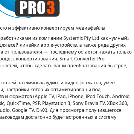
осто и эффективно конвертируем медиафайлы
зработчиками из компании Systemic Pty Ltd как «умный»
ля всей линейки apple-устройств, а также ряда других
а от пользователя — последнему остается нажать только
процесс конвертирования. Smart Converter Pro
нностей, чтобы сделать ваши преобразования быстрее,
с сотней различных аудио- и видеоформатов; умеет
ты, настройки которых оптимизированы под
 и форматов (Apple TV, iPad, iPhone, iPod Touch, Android
ic, QuickTime, PSP, Playstation 3, Sony Bravia TV, XBox 360,
udio, Google TV, DivX). Для просмотра получившегося
аководам достаточно будет встроенных в систему