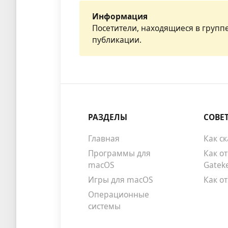
Информация
Посетители, находящиеся в групп
публикации.
РАЗДЕЛЫ
СОВЕ
Главная
Как с
Программы для
Как о
macOS
Gatek
Игры для macOS
Как о
Операционные
системы