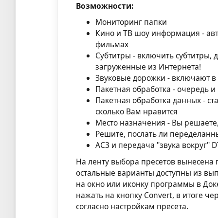
Возможности:
Мониторинг папки
Кино и ТВ шоу информация - а
фильмах
Субтитры - включить субтитры, 
загруженные из Интернета!
Звуковые дорожки - включают в
Пакетная обработка - очередь и
Пакетная обработка данных - ст
сколько Вам нравится
Место назначения - Вы решает
Решите, послать ли переделанн
AC3 и передача "звука вокруг" 
На ленту выбора пресетов вынесена п
остальные варианты доступны из вы
на окно или иконку программы в Док
нажать на кнопку Convert, в итоге ч
согласно настройкам пресета.