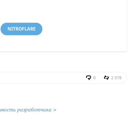
NITROFLARE
0
2 078
нность разработчика >